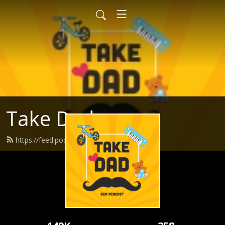
Take Dad
https://feed.podbean.com/takedad/feed.xml