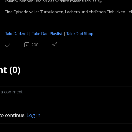
«Mann» nennen und ob das wirklich romantisch ist. 🤔
Eine Episode voller Turbulenzen, Lachern und ehrlichen Einblicken—eb
TakeDad.net
|
Take Dad Playlist
|
Take Dad Shop
200
t (0)
to continue.
Log in