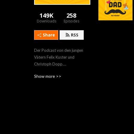
149K
258
Downloads
Episodes
Share
RSS
Der Podcast von den jungen 
Vätern Felix Kuster und 
Christoph Dopp.

Für Väter, Mütter und alle 
Show more >>
anderen.

-- Thank god it’s Breitag --