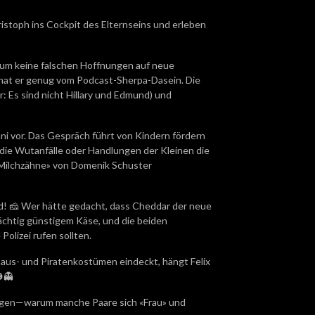
istoph ins Cockpit des Elternseins und erleben
 um keine falschen Hoffnungen auf neue
hat er genug vom Podcast-Sherpa-Dasein. Die
: Es sind nicht Hillary und Edmund) und
ni vor. Das Gespräch führt von Kindern fördern
e die Wutanfälle oder Handlungen der Kleinen die
d Milchzähne» von Domenik Schuster
nd! 🧀 Wer hätte gedacht, dass Cheddar der neue
ächtig günstigem Käse, und die beiden
Polizei rufen sollten.
maus- und Piratenkostümen eindeckt, hängt Felix
🎃👻
gen—warum manche Paare sich «Frau» und