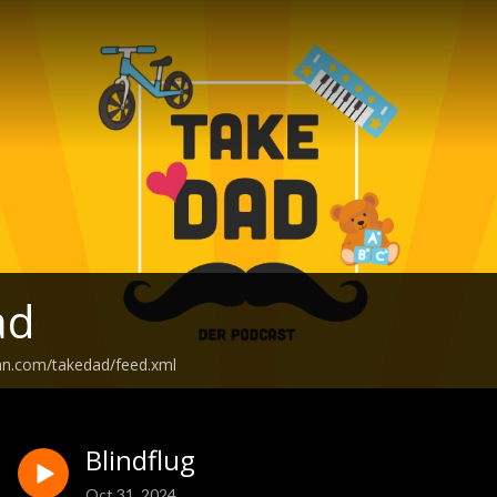
ad
an.com/takedad/feed.xml
Blindflug
Oct 31, 2024