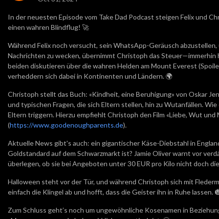
In der neuesten Episode vom Take Dad Podcast steigen Felix und Chr
einen wahren Blindflug! 🚀
Während Felix noch versucht, sein WhatsApp-Geräusch abzustellen,
Nachrichten zu wecken, übernimmt Christoph das Steuer—immerhin 
beiden diskutieren über die wahren Helden am Mount Everest (Spoiler
verheddern sich dabei in Kontinenten und Ländern. 🌍
Christoph stellt das Buch: «Kindheit, eine Beruhigung» von Oskar Jen
und typischen Fragen, die sich Eltern stellen, hin zu Wutanfällen. Wi
Eltern triggern. Hierzu empfiehlt Christoph den Film «Liebe, Wut un
(
https://www.goodenoughparents.de
).
Aktuelle News gibt's auch: ein gigantischer Käse-Diebstahl in Engla
Goldstandard auf dem Schwarzmarkt ist? Jamie Oliver warnt vor verd
überlegen, ob sie bei Angeboten unter 30 EUR pro Kilo nicht doch die 
Halloween steht vor der Tür, und während Christoph sich mit Fleder
einfach die Klingel ab und hofft, dass die Geister ihn in Ruhe lassen. 
Zum Schluss geht’s noch um ungewöhnliche Kosenamen in Beziehun