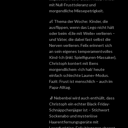
mit Null-Frusttoleranz und
morgendliche Miesepetrigkeit.
👶 Thema der Woche: Kinder, die
ausflippen, wenn das Lego nicht hält
oder beim «Eile mit Weile» verlieren –
und Väter, die dabei fast selbst die
Nerven verlieren. Felix erinnert sich
an sein eigenes temperamentvolles
Kind-Ich (inkl. Spielfiguren-Massaker),
Christoph kontert mit Bens
morgendlichem «Ich hab’ heute
einfach schlechte Laune»-Modus.
Fazit: Frust ist menschlich – auch im
Papa-Alltag.
🧦 Nebenbei wird auch enthüllt, dass
Christoph ein echter Black-Friday-
Schnäppchenjäger ist – Stichwort
Sockenabo und mysteriöse
Haarentfernungsgeräte mit
Laserfunktion. Felix hingegen shoppt