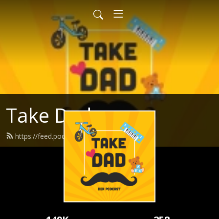
Take Dad
https://feed.podbean.com/takedad/feed.xml