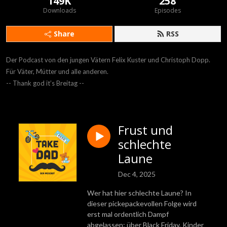
149K
258
Downloads
Episodes
Share
RSS
Der Podcast von den jungen Vätern Felix Kuster und Christoph Dopp.

Für Väter, Mütter und alle anderen.

-- Thank god it’s Breitag --
Frust und
schlechte
Laune
Dec 4, 2025
Wer hat hier schlechte Laune? In
dieser pickepackevollen Folge wird
erst mal ordentlich Dampf
abgelassen: über Black Friday, Kinder