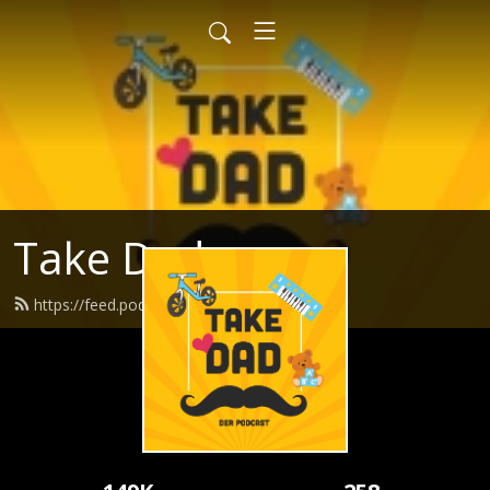
Take Dad
https://feed.podbean.com/takedad/feed.xml