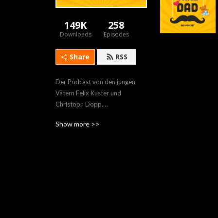
149K
258
Downloads
Episodes
Share
RSS
Der Podcast von den jungen 
Vätern Felix Kuster und 
Christoph Dopp.

Für Väter, Mütter und alle 
Show more >>
anderen.

-- Thank god it’s Breitag --