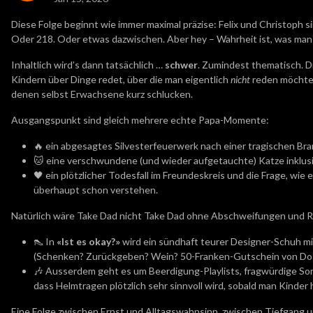
Diese Folge beginnt wie immer maximal präzise: Felix und Christoph sin
Oder 218. Oder etwas dazwischen. Aber hey – Wahrheit ist, was man
Inhaltlich wird’s dann tatsächlich …
schwer
. Zumindest thematisch. D
Kindern über Dinge redet, über die man eigentlich
nicht
reden möchte 
denen selbst Erwachsene kurz schlucken.
Ausgangspunkt sind gleich mehrere echte Papa-Momente:
🔥 ein abgesagtes Silvesterfeuerwerk nach einer tragischen Br
🐱 eine verschwundene (und wieder aufgetauchte) Katze inklusi
🖤 ein plötzlicher Todesfall im Freundeskreis und die Frage, wie e
überhaupt schon verstehen.
Natürlich wäre Take Dad nicht Take Dad ohne Abschweifungen und R
👠 In
«Ist es okay?»
wird ein sündhaft teurer Designer-Schuh mi
(Schenken? Zurückgeben? Wein? 50-Franken-Gutschein von Do
🎶 Ausserdem geht es um Beerdigung-Playlists, fragwürdige Song
dass Helmtragen plötzlich sehr sinnvoll wird, sobald man Kinder 
Eine Folge zwischen Ernst und Alltagswahnsinn, zwischen Tiefgang u