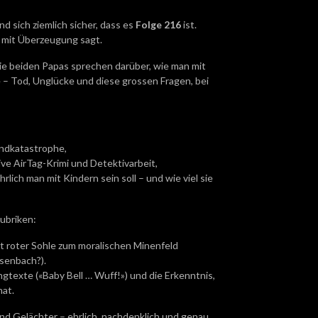
d sich ziemlich sicher, dass es
Folge 216
ist.
 mit Überzeugung sagt.
ie beiden Papas sprechen darüber, wie man mit
– Tod, Unglücke und diese grossen Fragen, bei
andkatastrophe,
ve AirTag-Krimi und Detektivarbeit,
hrlich man mit Kindern sein soll – und wie viel sie
ubriken:
t roter Sohle zum moralischen Minenfeld
senbach?).
texte («Baby Bell … Wuff!») und die Erkenntnis,
hat.
nd Gelächter – ehrlich, nachdenklich und genau