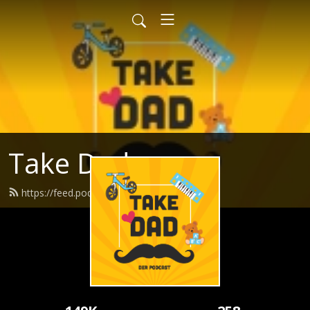
Take Dad
https://feed.podbean.com/takedad/feed.xml