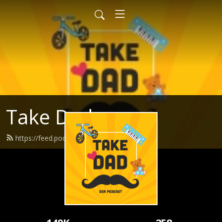
Take Dad
https://feed.podbean.com/takedad/feed.xml