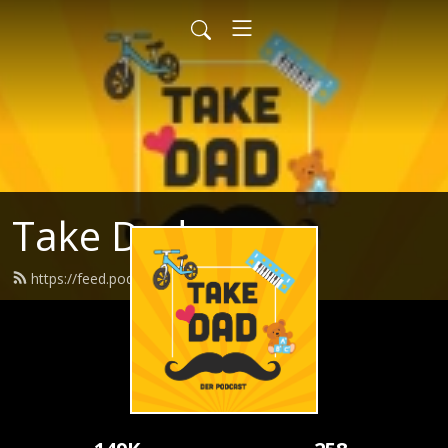
Take Dad
https://feed.podbean.com/takedad/feed.xml