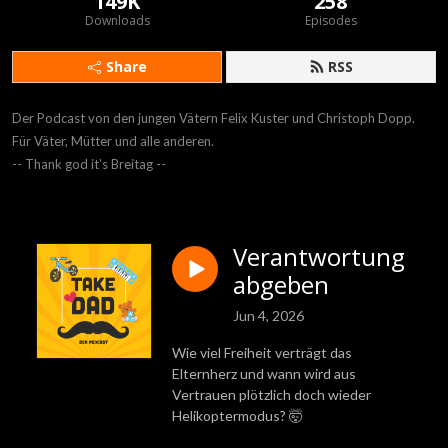
149K
258
Downloads
Episodes
Share
RSS
Der Podcast von den jungen Vätern Felix Kuster und Christoph Dopp.

Für Väter, Mütter und alle anderen.

-- Thank god it’s Breitag --
Verantwortung
abgeben
Jun 4, 2026
Wie viel Freiheit verträgt das
Elternherz und wann wird aus
Vertrauen plötzlich doch wieder
Helikoptermodus? 🤯